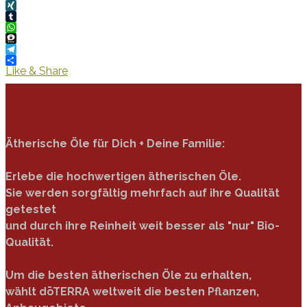
Twitter
XING
Tumblr
WhatsApp
Threema
Telegram
Like & Share
Ätherische Öle für Dich + Deine Familie:
Erlebe die hochwertigen ätherischen Öle.
Sie werden sorgfältig mehrfach auf ihre Qualität
getestet
und durch ihre Reinheit weit besser als "nur" Bio-
Qualität.
Um die besten ätherischen Öle zu erhalten,
wählt dōTERRA weltweit die besten Pflanzen,