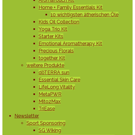
AromaTouch Kit
Home + Family Essentials Kit
10 wichtigsten ätherischen Öle
Kids Oil Collection
Yoga Trio Kit
Starter Kits
Emotional Aromatherapy Kit
Precious Florals
together Kit
weitere Produkte
dōTERRA sun
Essential Skin Care
LifeLong Vitality
MetaPWR
Mito2Max
TriEase
Newsletter
Sport Sponsoring
SG Wiking