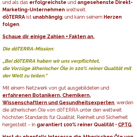
und als das
erfolgreichste
und
angesehenste Direkt-
Marketing-Unternehmen
weltweit.
dōTERRA
ist
unabhängig
, und kann seinem
Herzen
folgen
.
Schaue dir einige Zahlen + Fakten an.
Die dōTERRA-Mission:
„Bei dōTERRA haben wir uns verpflichtet,
die Vorzüge ätherischer Öle in 100% reiner Qualität mit
der Welt zu teilen.“
Mit einem Netzwerk von gut ausgebildeten und
erfahrenen Botanikern, Chemikern,
Wissenschaftlern
und
Gesundheitsexperten
, werden
die ätherischen Öle von dōTERRA unter den weltweit
höchsten Standards für Qualität, Reinheit und Sicherheit
hergestellt – in
garantiert 100% reiner Qualität •
CPTG
.
Hast du ebenfalls
Interesse die
ätherischen
Öle von