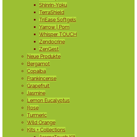
Shinrin-Yoku
TerraShield
TriEase Softgels
Yarrow | Pom
Whisper TOUCH
Zendocrine
ZenGest
Neue Produkte
Bergamot
Copaiba
Frankincense
Grapefruit
Jasmine
Lemon Eucalyptus
Rose
Turmeric
Wild Orange
Kits + Collections