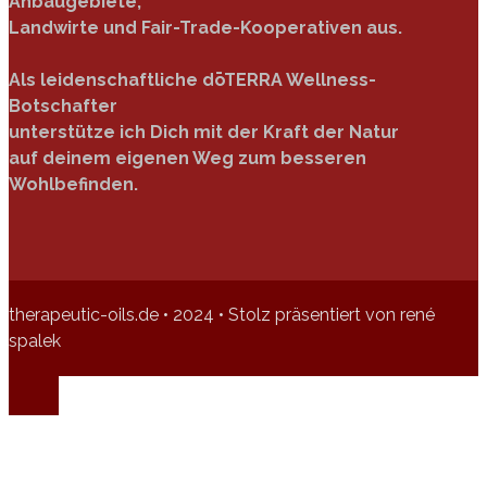
Anbaugebiete,
Landwirte und Fair-Trade-Kooperativen aus.
Als leidenschaftliche dōTERRA Wellness-
Botschafter
unterstütze ich Dich mit der Kraft der Natur
auf deinem eigenen Weg zum besseren
Wohlbefinden.
therapeutic-oils.de • 2024 • Stolz präsentiert von rené
spalek