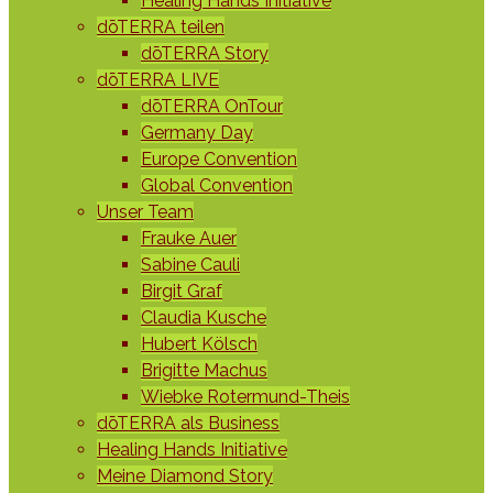
Healing Hands Initiative
dōTERRA teilen
dōTERRA Story
dōTERRA LIVE
dōTERRA OnTour
Germany Day
Europe Convention
Global Convention
Unser Team
Frauke Auer
Sabine Cauli
Birgit Graf
Claudia Kusche
Hubert Kölsch
Brigitte Machus
Wiebke Rotermund-Theis
dōTERRA als Business
Healing Hands Initiative
Meine Diamond Story