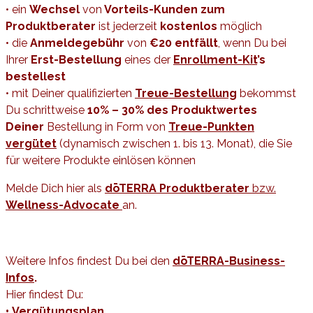
• ein
Wechsel
von
Vorteils-Kunden
zum
Produktberater
ist jederzeit
kostenlos
möglich
• die
Anmeldegebühr
von
€20 entfällt
, wenn Du bei
Ihrer
Erst-Bestellung
eines der
Enrollment-Kit
’s
bestellest
• mit Deiner qualifizierten
Treue-Bestellung
bekommst
Du schrittweise
10% – 30% des Produktwertes
Deiner
Bestellung in Form von
Treue-Punkten
vergütet
(dynamisch zwischen 1. bis 13. Monat), die Sie
für weitere Produkte einlösen können
Melde Dich hier als
dōTERRA Produktberater
bzw.
Wellness-Advocate
an.
Weitere Infos findest Du bei den
dōTERRA-Business-
Infos
.
Hier findest Du:
•
Vergütungsplan