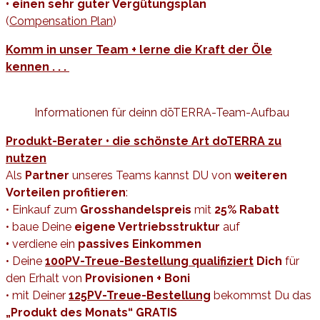
• einen sehr guter Vergütungsplan
(
C
ompensation
Plan
)
Komm in unser Team + lerne die Kraft der Öle
kennen . . .
Informationen für deinn dōTERRA-Team-Aufbau
Produkt-Berater • die schönste Art doTERRA zu
nutzen
Als
Partner
unseres Teams kannst DU von
weiteren
Vorteilen profitieren
:
• Einkauf zum
Grosshandelspreis
mit
25% Rabatt
• baue Deine
eigene Vertriebsstruktur
auf
•
verdiene ein
passives Einkommen
• Deine
100PV-Treue-Bestellung
qualifiziert
Dich
für
den Erhalt von
Provisionen + Boni
• mit Deiner
125PV-Treue-Bestellung
bekommst Du
das
„Produkt des Monats“ GRATIS