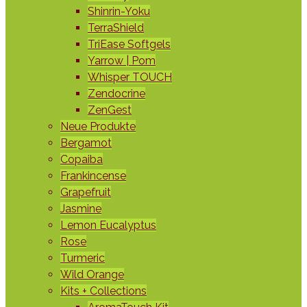
Shinrin-Yoku
TerraShield
TriEase Softgels
Yarrow | Pom
Whisper TOUCH
Zendocrine
ZenGest
Neue Produkte
Bergamot
Copaiba
Frankincense
Grapefruit
Jasmine
Lemon Eucalyptus
Rose
Turmeric
Wild Orange
Kits + Collections