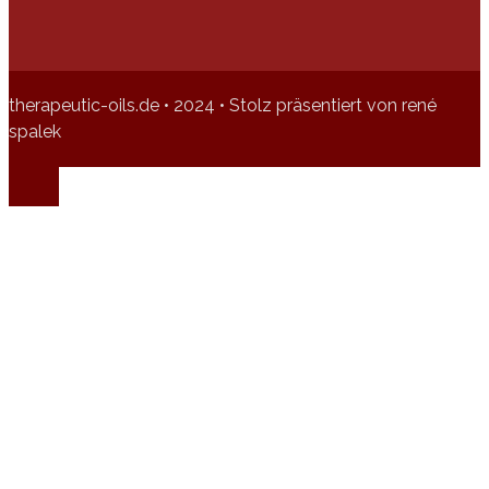
therapeutic-oils.de • 2024 • Stolz präsentiert von rené
spalek