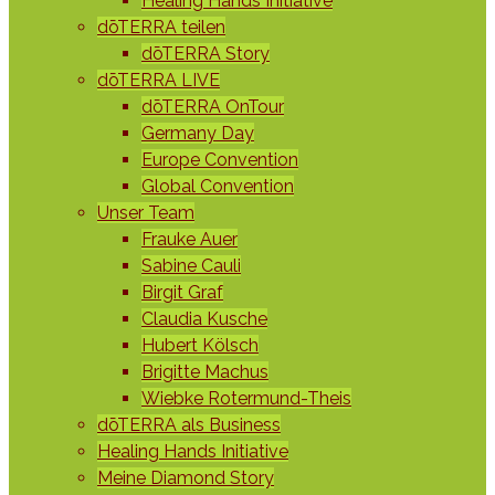
Healing Hands Initiative
dōTERRA teilen
dōTERRA Story
dōTERRA LIVE
dōTERRA OnTour
Germany Day
Europe Convention
Global Convention
Unser Team
Frauke Auer
Sabine Cauli
Birgit Graf
Claudia Kusche
Hubert Kölsch
Brigitte Machus
Wiebke Rotermund-Theis
dōTERRA als Business
Healing Hands Initiative
Meine Diamond Story