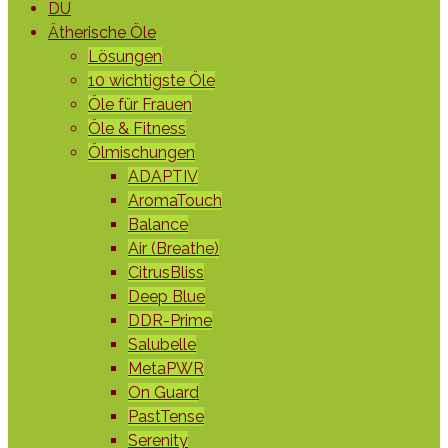
DU
Ätherische Öle
Lösungen
10 wichtigste Öle
Öle für Frauen
Öle & Fitness
Ölmischungen
ADAPTIV
AromaTouch
Balance
Air (Breathe)
CitrusBliss
Deep Blue
DDR-Prime
Salubelle
MetaPWR
On Guard
PastTense
Serenity