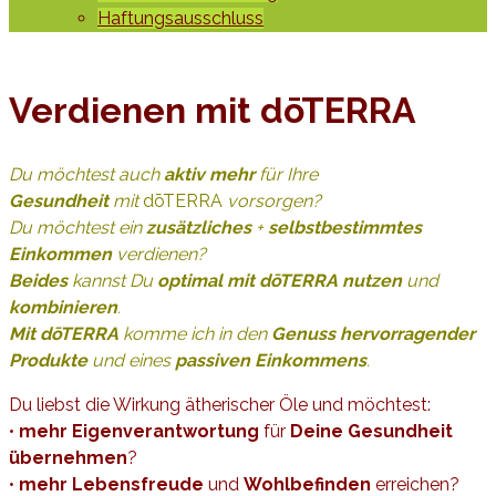
Haftungsausschluss
Verdienen mit dōTERRA
Du möchtest auch
aktiv mehr
für Ihre
Gesundheit
mit
dōTERRA
vorsorgen?
Du möchtest ein
zusätzliches
+
selbstbestimmtes
Einkommen
verdienen?
Beides
kannst Du
optimal mit dōTERRA nutzen
und
kombinieren
.
Mit
dōTERRA
komme ich in den
Genuss hervorragender
Produkte
und eines
passiven Einkommens
.
Du liebst die Wirkung ätherischer Öle und möchtest:
•
mehr Eigenverantwortung
für
Deine Gesundheit
übernehmen
?
•
mehr Lebensfreude
und
Wohlbefinden
erreichen?