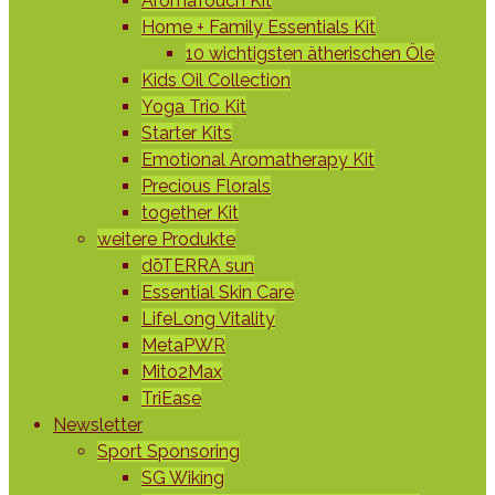
AromaTouch Kit
Home + Family Essentials Kit
10 wichtigsten ätherischen Öle
Kids Oil Collection
Yoga Trio Kit
Starter Kits
Emotional Aromatherapy Kit
Precious Florals
together Kit
weitere Produkte
dōTERRA sun
Essential Skin Care
LifeLong Vitality
MetaPWR
Mito2Max
TriEase
Newsletter
Sport Sponsoring
SG Wiking